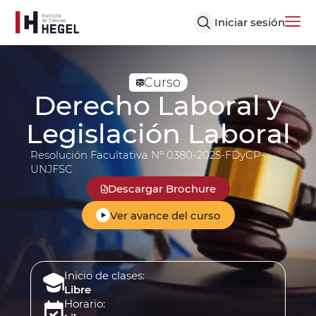
Iniciar sesión
Curso
Derecho Laboral y
Legislación Laboral
Resolución Facultativa Nº 0380-2025-FDyCP-
UNJFSC
Descargar Brochure
Ver avance del curso
Inicio de clases:
Libre
Horario: