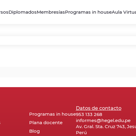
rsos
Diplomados
Membresías
Programas in house
Aula Virtu
Datos de contacto
Programas in house
953 133 268
informes@hegel.edu.pe
s
Plana docente
Av. Gral. Sta. Cruz 743, Je
Blog
Perú