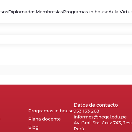
rsos
Diplomados
Membresías
Programas in house
Aula Virtu
Datos de contacto
Programas in house
953 133 268
informes@hegel.edu.pe
s
Plana docente
Av. Gral. Sta. Cruz 743, Je
Blog
Perú