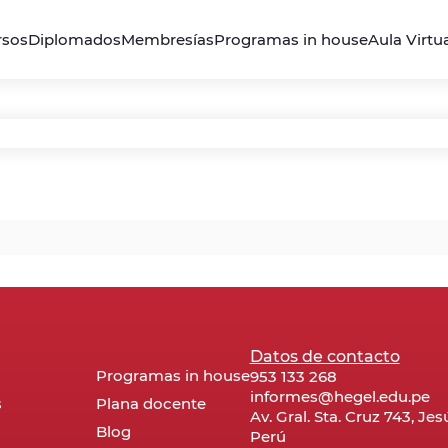
rsos
Diplomados
Membresías
Programas in house
Aula Virtu
Datos de contacto
Programas in house
953 133 268
informes@hegel.edu.pe
s
Plana docente
Av. Gral. Sta. Cruz 743, Je
Blog
Perú