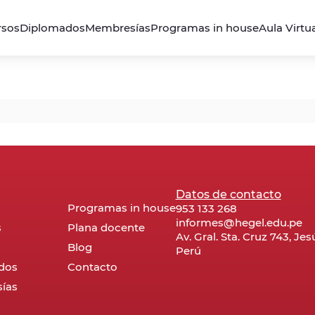
rsos
Diplomados
Membresías
Programas in house
Aula Virtu
Datos de contacto
Programas in house
953 133 268
informes@hegel.edu.pe
s
Plana docente
Av. Gral. Sta. Cruz 743, Je
Blog
Perú
dos
Contacto
ías