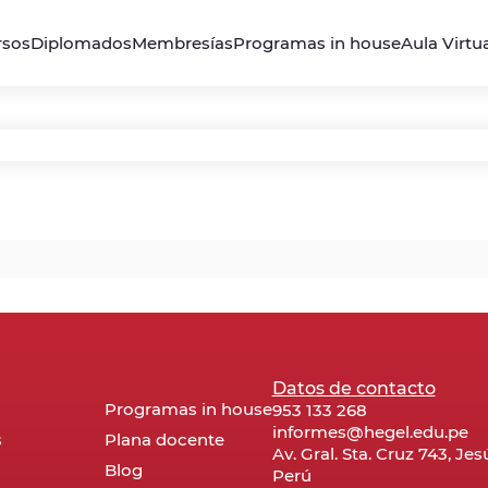
rsos
Diplomados
Membresías
Programas in house
Aula Virtu
Datos de contacto
Programas in house
953 133 268
informes@hegel.edu.pe
s
Plana docente
Av. Gral. Sta. Cruz 743, Je
Blog
Perú