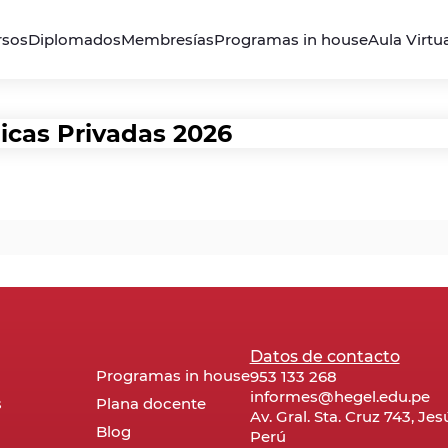
rsos
Diplomados
Membresías
Programas in house
Aula Virtu
icas Privadas 2026
Datos de contacto
Programas in house
953 133 268
informes@hegel.edu.pe
s
Plana docente
Av. Gral. Sta. Cruz 743, Je
Blog
Perú