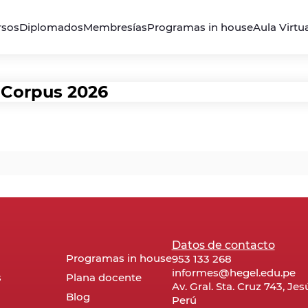
rsos
Diplomados
Membresías
Programas in house
Aula Virtu
 Corpus 2026
Datos de contacto
Programas in house
953 133 268
informes@hegel.edu.pe
s
Plana docente
Av. Gral. Sta. Cruz 743, Je
Blog
Perú