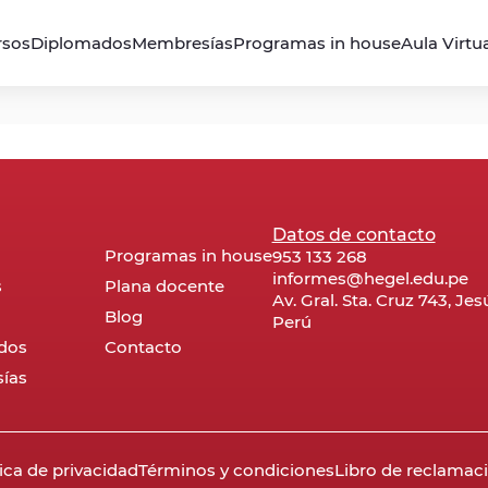
rsos
Diplomados
Membresías
Programas in house
Aula Virtu
Datos de contacto
Programas in house
953 133 268
informes@hegel.edu.pe
s
Plana docente
Av. Gral. Sta. Cruz 743, Je
Blog
Perú
dos
Contacto
ías
tica de privacidad
Términos y condiciones
Libro de reclamac