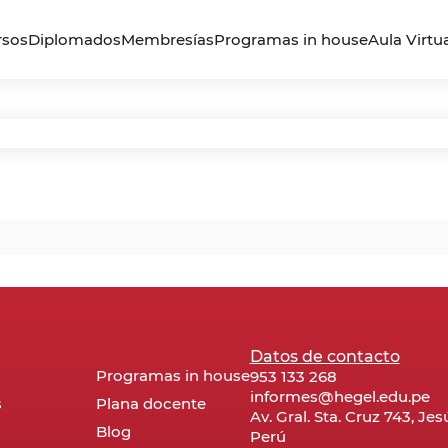
rsos
Diplomados
Membresías
Programas in house
Aula Virtu
Datos de contacto
Programas in house
953 133 268
informes@hegel.edu.pe
s
Plana docente
Av. Gral. Sta. Cruz 743, Je
Blog
Perú