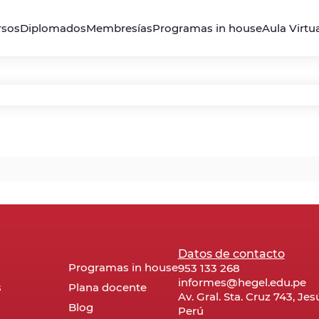
rsos
Diplomados
Membresías
Programas in house
Aula Virtu
Datos de contacto
Programas in house
953 133 268
informes@hegel.edu.pe
s
Plana docente
Av. Gral. Sta. Cruz 743, Je
Blog
Perú