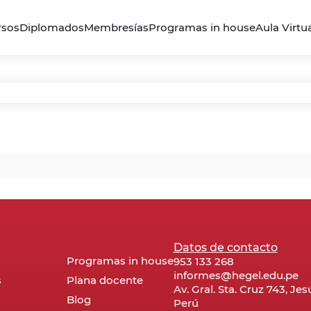
rsos
Diplomados
Membresías
Programas in house
Aula Virtu
Datos de contacto
Programas in house
953 133 268
informes@hegel.edu.pe
s
Plana docente
Av. Gral. Sta. Cruz 743, Je
Blog
Perú