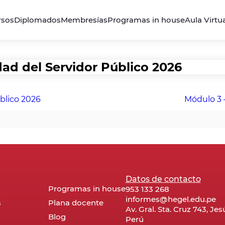
rsos
Diplomados
Membresías
Programas in house
Aula Virtu
dad del Servidor Público 2026
blico 2026
Módulo 3 
Datos de contacto
Programas in house
953 133 268
informes@hegel.edu.pe
s
Plana docente
Av. Gral. Sta. Cruz 743, Je
Blog
Perú