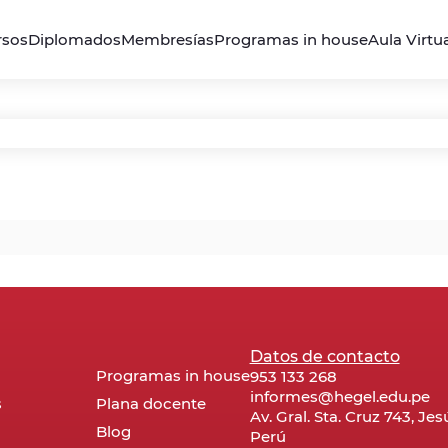
rsos
Diplomados
Membresías
Programas in house
Aula Virtu
Datos de contacto
Programas in house
953 133 268
informes@hegel.edu.pe
s
Plana docente
Av. Gral. Sta. Cruz 743, Je
Blog
Perú