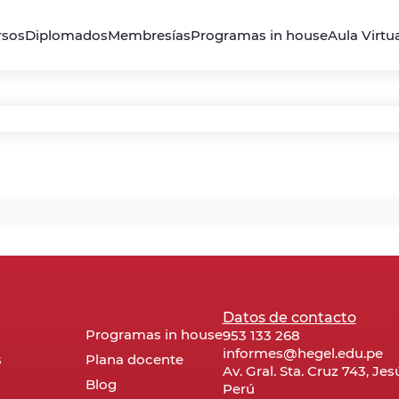
rsos
Diplomados
Membresías
Programas in house
Aula Virtu
Datos de contacto
Programas in house
953 133 268
informes@hegel.edu.pe
s
Plana docente
Av. Gral. Sta. Cruz 743, Je
Blog
Perú