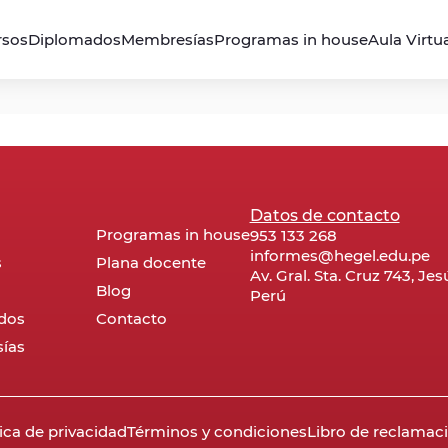
rsos
Diplomados
Membresías
Programas in house
Aula Virtu
Datos de contacto
Programas in house
953 133 268
informes@hegel.edu.pe
s
Plana docente
Av. Gral. Sta. Cruz 743, Je
Blog
Perú
dos
Contacto
ías
tica de privacidad
Términos y condiciones
Libro de reclamac