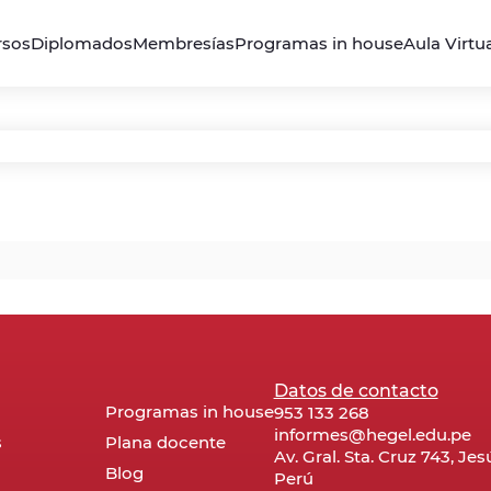
rsos
Diplomados
Membresías
Programas in house
Aula Virtu
Datos de contacto
Programas in house
953 133 268
informes@hegel.edu.pe
s
Plana docente
Av. Gral. Sta. Cruz 743, Je
Blog
Perú