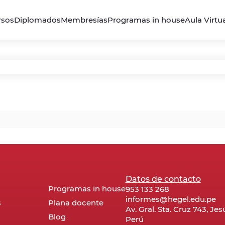
rsos
Diplomados
Membresías
Programas in house
Aula Virtu
Datos de contacto
Programas in house
953 133 268
informes@hegel.edu.pe
s
Plana docente
Av. Gral. Sta. Cruz 743, Je
Blog
Perú