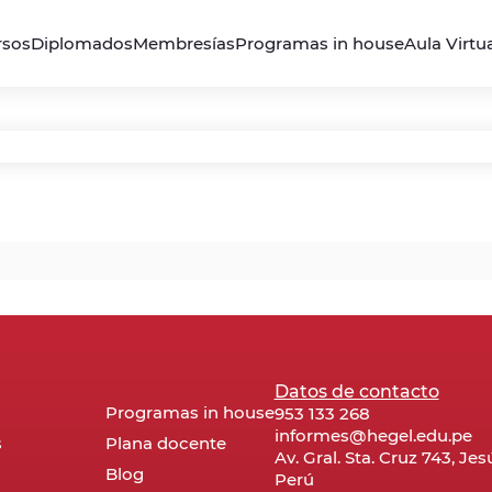
rsos
Diplomados
Membresías
Programas in house
Aula Virtu
Datos de contacto
Programas in house
953 133 268
informes@hegel.edu.pe
s
Plana docente
Av. Gral. Sta. Cruz 743, Je
Blog
Perú