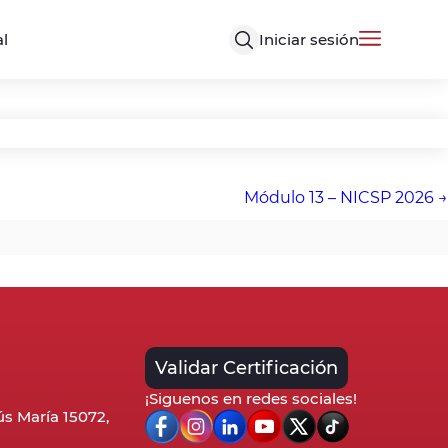
Iniciar sesión
al
Módulo 13 – NICSP 2026
Validar Certificación
¡Siguenos en redes sociales!
sús María 15072,