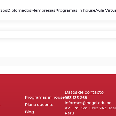
rsos
Diplomados
Membresías
Programas in house
Aula Virtu
Datos de contacto
Programas in house
953 133 268
informes@hegel.edu.pe
s
Plana docente
Av. Gral. Sta. Cruz 743, Je
Blog
Perú