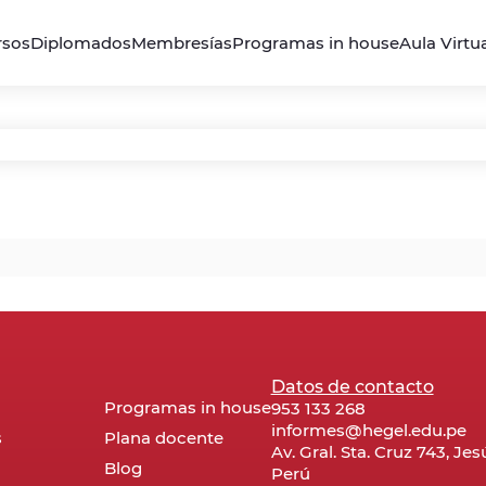
rsos
Diplomados
Membresías
Programas in house
Aula Virtu
Datos de contacto
Programas in house
953 133 268
informes@hegel.edu.pe
s
Plana docente
Av. Gral. Sta. Cruz 743, Je
Blog
Perú