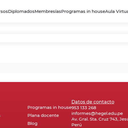
rsos
Diplomados
Membresías
Programas in house
Aula Virtu
Datos de contacto
Programas in house
953 133 268
informes@hegel.edu.pe
s
Plana docente
Av. Gral. Sta. Cruz 743, Je
Blog
Perú