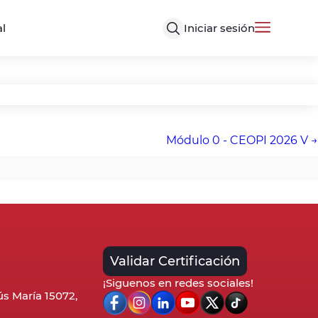
Iniciar sesión
al
Módulo 0 - CEOPI 2026 V
Validar Certificación
¡Siguenos en redes sociales!
sús María 15072,