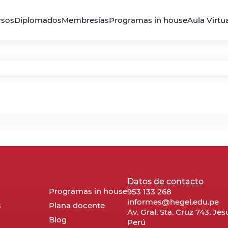
rsos
Diplomados
Membresías
Programas in house
Aula Virtu
Datos de contacto
Programas in house
953 133 268
informes@hegel.edu.pe
s
Plana docente
Av. Gral. Sta. Cruz 743, Je
Blog
Perú